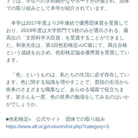
ドでは、学生へのきめ細かなサポートが評価され、団体
での取り組みとして本学が紹介されています。
本学は2017年度より2年連続で優秀団体賞を受賞して
おり、2019年度は大学部門で1校のみが選出される、最
高位の「文部科学大臣賞」を受賞することができまし
た。和泉先生は、第1回色彩検定
UC級にて、満点合格
®
という成績をおさめ、色彩検定協会優秀賞を受賞してい
ます。
「色」というものは、私たちの生活に必ず存在してい
ます。色に関する知識を増やすことで、普段の生活から
将来のさまざまな職業など、あらゆる場面で役立ちま
す。皆さんも一度、色の世界の勉強をしてみるのはいか
がでしょうか。
■色彩検定
公式サイト 団体での取り組み
®
https://www.aft.or.jp/column/list.php?category=3