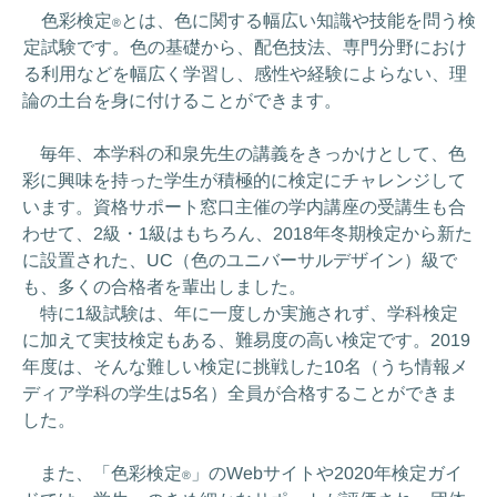
色彩検定
とは、色に関する幅広い知識や技能を問う検
®
定試験です。色の基礎から、配色技法、専門分野におけ
る利用などを幅広く学習し、感性や経験によらない、理
論の土台を身に付けることができます。
毎年、本学科の和泉先生の講義をきっかけとして、色
彩に興味を持った学生が積極的に検定にチャレンジして
います。資格サポート窓口主催の学内講座の受講生も合
わせて、2級・1級はもちろん、2018年冬期検定から新た
に設置された、UC（色のユニバーサルデザイン）級で
も、多くの合格者を輩出しました。
特に1級試験は、年に一度しか実施されず、学科検定
に加えて実技検定もある、難易度の高い検定です。2019
年度は、そんな難しい検定に挑戦した10名（うち情報メ
ディア学科の学生は5名）全員が合格することができま
した。
また、「色彩検定
」のWebサイトや2020年検定ガイ
®