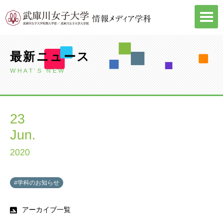
Skip
to
content
最新ニュース
WHAT’S NEW
23
Jun.
2020
#学科のお知らせ
アーカイブ一覧