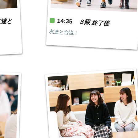
14:35
友達と
３限 終了後
友達と合流！