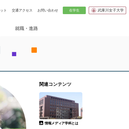
武庫川女子大学
在学生
ット
交通アクセス
お問い合わせ
就職・進路
紹介
の貸出
生からのメッセージ
関連コンテンツ
情報メディア学科とは