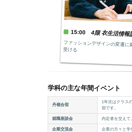
15:00
4限 衣生活情報
ファッションデザインの変遷に
受ける
学科の主な年間イベント
1年次はクラス
丹嶺合宿
宿です。
就職座談会
内定者を交えて
企業交流会
企業の方々と学