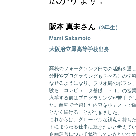
阪本 真未さん
（2年生）
Mami Sakamoto
大阪府立鳳高等学校出身
高校のフォークソング部での活動を通
分野やプログラミングも学べるこの学科を
なせるようになり、ラジオ局のボランテ
験も「コンピュータ基礎Ⅰ・Ⅱ」の授
入学する前はプログラミングが苦手で
た。自宅で予習した内容を小テストで
となく続けることができました。
これからは、グローバルな視点も持ち
トにまつわる仕事に就きたいと考えて
企画運営について勉強していきたいで