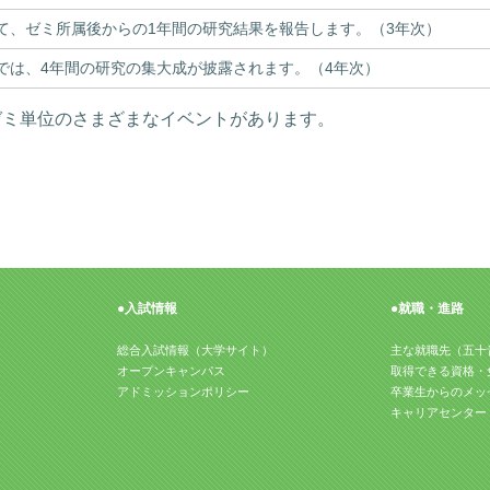
て、ゼミ所属後からの1年間の研究結果を報告します。（3年次）
では、4年間の研究の集大成が披露されます。（4年次）
ゼミ単位のさまざまなイベントがあります。
●入試情報
●就職・進路
総合入試情報（大学サイト）
主な就職先（五十
オープンキャンパス
取得できる資格・
アドミッションポリシー
卒業生からのメッ
キャリアセンター