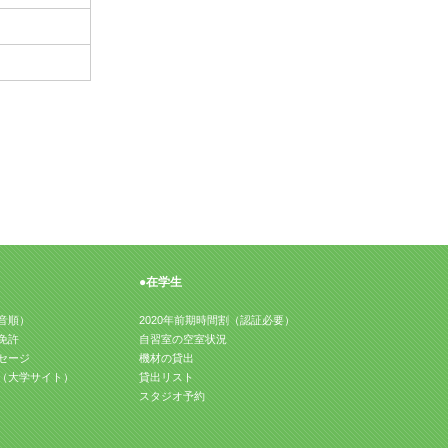
●在学生
音順）
2020年前期時間割（認証必要）
免許
自習室の空室状況
セージ
機材の貸出
（大学サイト）
貸出リスト
スタジオ予約