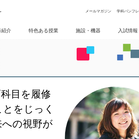
メールマガジン
学科パンフレ
特色ある授業
施設・機器
科紹介
入試情報
情報メディア学科とは
授業紹介・ゼミ活動
施設案内
総合入試情報（大学サイト）
主な就職先（五十音順）
カリキュラム概要
百人百色の卒業研究
オープンキャンパス
取得できる資格・免許
教員
機材
卒業
コンピュータ実習室（6F・
8F）
育科目を履修
ことをじっく
来への視野が
ある学生の一日
海外研修
キャリアセンター（大学サイ
ト）
スタジオ予約