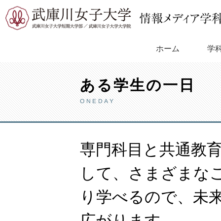
Skip
to
content
学
ホーム
ある学生の一日
ONEDAY
専門科目と共通教
して、さまざまな
り学べるので、未
広がります。