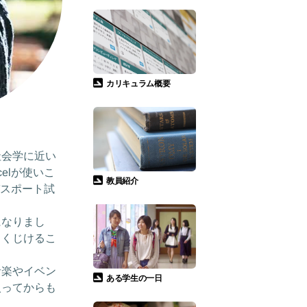
カリキュラム概要
社会学に近い
elが使いこ
教員紹介
パスポート試
になりまし
、くじけるこ
音楽やイベン
ある学生の一日
入ってからも