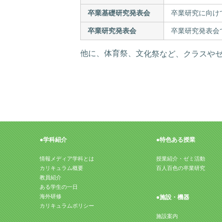
卒業基礎研究発表会
卒業研究に向け
卒業研究発表会
卒業研究発表会
他に、体育祭、文化祭など、クラスや
●特色ある授業
●学科紹介
情報メディア学科とは
授業紹介・ゼミ活動
カリキュラム概要
百人百色の卒業研究
教員紹介
ある学生の一日
海外研修
●施設・機器
カリキュラムポリシー
施設案内