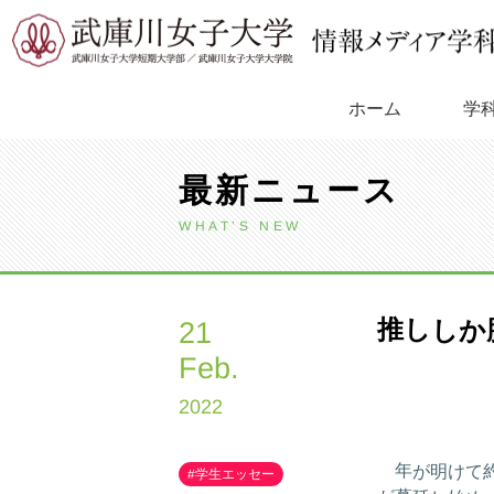
Skip
to
content
学
ホーム
最新ニュース
WHAT’S NEW
推ししか勝
21
Feb.
2022
年が明けて約
#学生エッセー