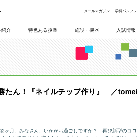
メールマガジン
学科パンフレ
特色ある授業
施設・機器
科紹介
入試情報
情報メディア学科とは
授業紹介・ゼミ活動
施設案内
総合入試情報（大学サイト）
主な就職先（五十音順）
カリキュラム概要
百人百色の卒業研究
オープンキャンパス
取得できる資格・免許
教員
機材
卒業
コンピュータ実習室（6F・
8F）
たん！『ネイルチップ作り』 ／tomei(
2ヶ月。みなさん、いかがお過ごしですか？ 再び新型のコロ
ある学生の一日
海外研修
キャリアセンター（大学サイ
ト）
スタジオ予約