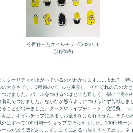
今回作ったネイルチップ(2022年1
月頃作成)
りクオリティが上がっているのがわかります……よね？ 特
ルの大きさです。3種類のパールを用意し、それぞれの爪の大
につけました。パールをつけるのはとても難しく、指に全身の
接着剤でつけました。なかなか思うようにつけられず苦戦しま
せることが出来ました。グッズやライブチケット、交通費、ヘ
い私は、ネイルチップにあまりお金をかけられません。そのた
外はすべて100円均一ショップでそろえました。100円均一
シールが迷うほどあります。近くにあるお店をすべて巡り、ネ