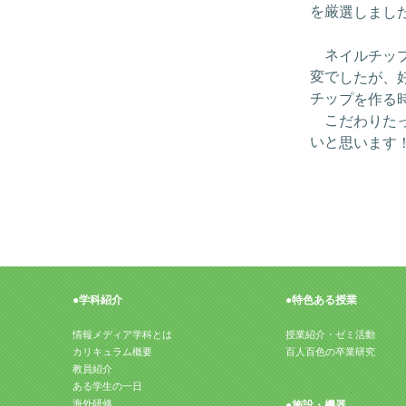
を厳選しまし
ネイルチップ
変でしたが、
チップを作る
こだわりたっ
いと思いま
●特色ある授業
●学科紹介
情報メディア学科とは
授業紹介・ゼミ活動
カリキュラム概要
百人百色の卒業研究
教員紹介
ある学生の一日
海外研修
●施設・機器