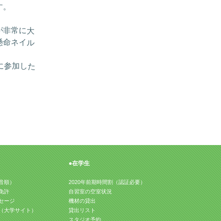
す。
が非常に大
懸命ネイル
に参加した
●在学生
音順）
2020年前期時間割（認証必要）
免許
自習室の空室状況
セージ
機材の貸出
（大学サイト）
貸出リスト
スタジオ予約