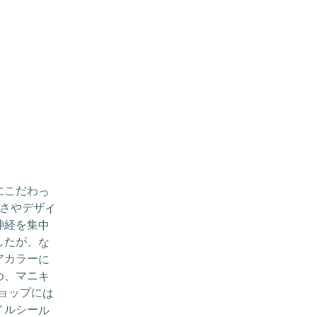
にこだわっ
きさやデザイ
神経を集中
したが、な
アカラーに
め、マニキ
ショップには
イルシール