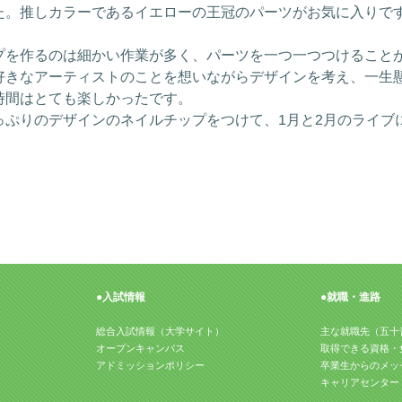
た。推しカラーであるイエローの王冠のパーツがお気に入りで
を作るのは細かい作業が多く、パーツを一つ一つつけること
好きなアーティストのことを想いながらデザインを考え、一生
時間はとても楽しかったです。
ぷりのデザインのネイルチップをつけて、1月と2月のライブ
す！
●入試情報
●就職・進路
総合入試情報（大学サイト）
主な就職先（五十
オープンキャンパス
取得できる資格・
アドミッションポリシー
卒業生からのメッ
キャリアセンター