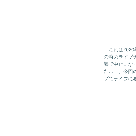
これは202
の時のライブ
響で中止にな
た……。今回
プでライブに