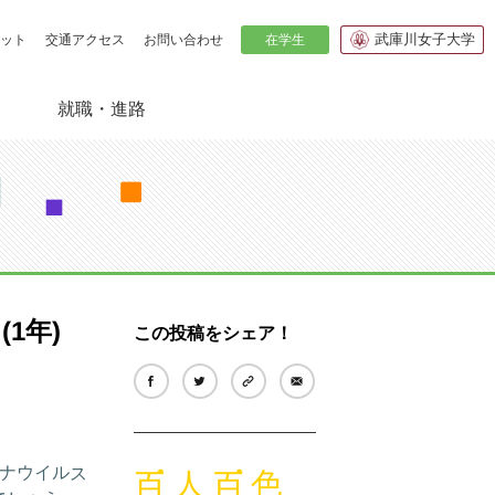
武庫川女子大学
在学生
ット
交通アクセス
お問い合わせ
就職・進路
紹介
の貸出
生からのメッセージ
1年)
この投稿をシェア！
ナウイルス