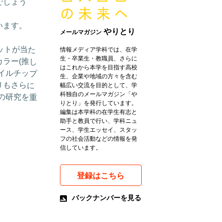
でしょう
います。
やりとり
メールマガジン
ットが当た
情報メディア学科では、在学
生・卒業生・教職員、さらに
ラー(推し
はこれから本学を目指す高校
イルチップ
生、企業や地域の方々を含む
りもさらに
幅広い交流を目的として、学
科独自のメールマガジン「や
ルの研究を重
りとり」を発行しています。
編集は本学科の在学生有志と
助手と教員で行い、学科ニュ
ース、学生エッセイ、スタッ
フの社会活動などの情報を発
信しています。
登録はこちら
バックナンバーを見る