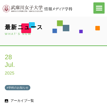
Skip
to
content
最新ニュース
WHAT’S NEW
28
Jul.
2025
#学科のお知らせ
アーカイブ一覧