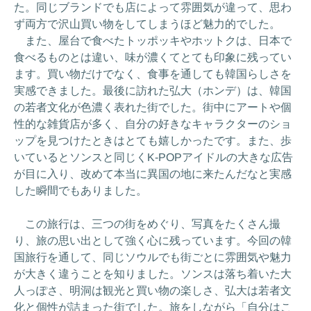
た。同じブランドでも店によって雰囲気が違って、思わ
ず両方で沢山買い物をしてしまうほど魅力的でした。
また、屋台で食べたトッポッキやホットクは、日本で
食べるものとは違い、味が濃くてとても印象に残ってい
ます。買い物だけでなく、食事を通しても韓国らしさを
実感できました。最後に訪れた弘大（ホンデ）は、韓国
の若者文化が色濃く表れた街でした。街中にアートや個
性的な雑貨店が多く、自分の好きなキャラクターのショ
ップを見つけたときはとても嬉しかったです。また、歩
いているとソンスと同じくK-POPアイドルの大きな広告
が目に入り、改めて本当に異国の地に来たんだなと実感
した瞬間でもありました。
この旅行は、三つの街をめぐり、写真をたくさん撮
り、旅の思い出として強く心に残っています。今回の韓
国旅行を通して、同じソウルでも街ごとに雰囲気や魅力
が大きく違うことを知りました。ソンスは落ち着いた大
人っぽさ、明洞は観光と買い物の楽しさ、弘大は若者文
化と個性が詰まった街でした。旅をしながら「自分はこ