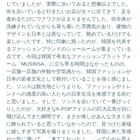
していましたが、実際に歩いてみると想像以上でした。
街を歩いていると行きたいお店が次々に出てきて、足を
進めるたびにワクワクが止まりませんでした。街全体が
洗練されていながらも落ち着いた雰囲気があり、建物の
デザインも日本とは異なっていて、眺めているだけでも
楽しかったです。特に印象に残ったのが、韓国を代表す
るファッションブランドのショールームが集まっている
点です。今回は韓国で有名なファッションプラットフォ
ーム「MUSINSA」に立ち寄る時間はなかったものの、
一店舗一店舗の外観や空気感から、韓国ファッションが
日本の若者文化として根付いていることを強く感じまし
た。ソンスは観光地というよりも、ファッションやトレ
ンドへの感度の高い人たちの日常生活を体感できる街だ
と思いました。そして、ソンスを歩いていて一番びっく
りしたのが、大好きなK-POPアイドルの巨大広告が目に
飛び込んできた瞬間です。まさか推しがあんな大きく街
に飾られていると思っていなかったので、見つけた途端
に嬉しすぎて写真を撮りまくりました。韓国に来た実感
が一気に湧いて、「来てよかった！ 」って心から思え