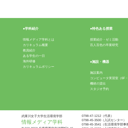
●特色ある授業
●学科紹介
情報メディア学科とは
授業紹介・ゼミ活動
カリキュラム概要
百人百色の卒業研究
教員紹介
ある学生の一日
海外研修
●施設・機器
カリキュラムポリシー
施設案内
コンピュータ実習室（6F・
機材の貸出
スタジオ予約
0798-47-1212（代表）
武庫川女子大学生活環境学部
0798-45-3500（入試センター）
情報メディア学科
0798-45-3541（生活環境学部