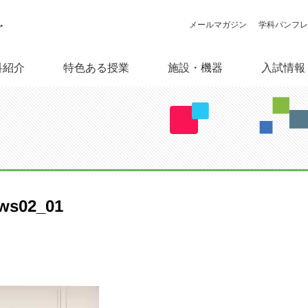
メールマガジン
学科パンフレ
特色ある授業
施設・機器
科紹介
入試情報
情報メディア学科とは
授業紹介・ゼミ活動
施設案内
総合入試情報（大学サイト）
主な就職先（五十音順）
カリキュラム概要
百人百色の卒業研究
オープンキャンパス
取得できる資格・免許
教員
機材
卒業
コンピュータ実習室（6F・
8F）
ws02_01
ある学生の一日
海外研修
キャリアセンター（大学サイ
ト）
スタジオ予約