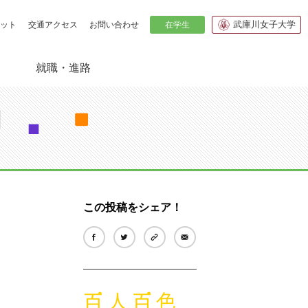
武庫川女子大学
在学生
ット
交通アクセス
お問い合わせ
就職・進路
紹介
の貸出
生からのメッセージ
この投稿をシェア！