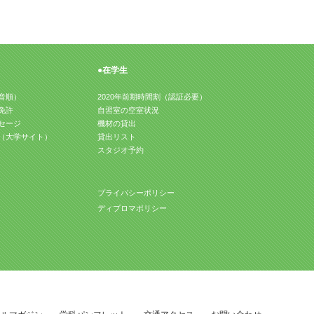
●在学生
音順）
2020年前期時間割（認証必要）
免許
自習室の空室状況
セージ
機材の貸出
（大学サイト）
貸出リスト
スタジオ予約
プライバシーポリシー
ディプロマポリシー