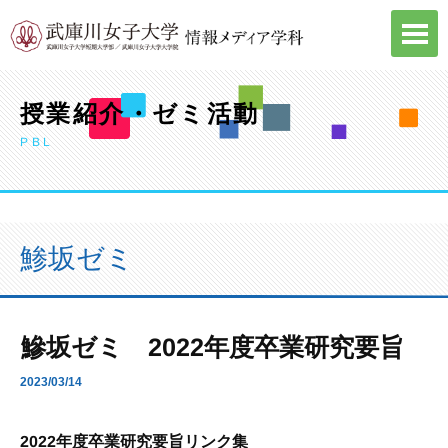
Skip
to
content
授業紹介・ゼミ活動
PBL
鯵坂ゼミ
鰺坂ゼミ 2022年度卒業研究要旨
2023/03/14
2022年度卒業研究要旨リンク集