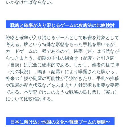
いかなければならない。
戦略と確率が入り混じるゲームの攻略法の比較検討
戦略と確率が入り混じるゲームとして麻雀を対象として
考える。牌という特殊な形態をもった手札を用いるが、
カードゲームの一種であるので、確率（運）は当然なが
らつきまとう。初期の手札の組合せ（配牌）と引き牌
（自摸）は完全に確率的である。しかし、他者の捨て牌
（河の状況），鳴き（副露）により曝露された牌から，
将来の自摸や副露の可能性が予測できたり、手札の推移
や現局の配点状況などをふまえた方針選択も重要な要素
である。本研究ではこのような戦略の良し悪し（実力）
について比較検討する。
日本に溶け込む他国の文化〜韓流ブームの展開〜