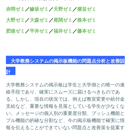
赤岡ゼミ
／
鰺坂ゼミ
／
天野ゼミ
／
榎並ゼミ
大野ゼミ
／
大森ゼミ
／
尾関ゼミ
／
株本ゼミ
肥後ゼミ
／
平井ゼミ
／
福井ゼミ
／
藤本ゼミ
大学教務システムの掲示板機能の問題点分析と改善設
計
大学教務システムの掲示板は学生と大学側との唯一の連
絡手段であり、確実にスムーズに届けるべきものであ
る。しかし、現在の状況では、例えば教室変更や給付金
支給など、重要な情報を見落としている学生が少なくな
い。メッセージの個人別の重要度分類、プッシュ機能と
プル機能の的確な分割など、今の掲示板機能で確実に情
報を伝えることができていない問題点と改善策を提案す