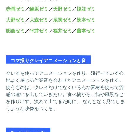
赤岡ゼミ
／
鰺坂ゼミ
／
天野ゼミ
／
榎並ゼミ
大野ゼミ
／
大森ゼミ
／
尾関ゼミ
／
株本ゼミ
肥後ゼミ
／
平井ゼミ
／
福井ゼミ
／
藤本ゼミ
コマ撮りクレイアニメーションと音
クレイを使ってアニメーションを作り、流行っている心
地よく感じる作業音を合わせたアニメーションを作る。
使うものは、クレイだけでなくいろんな素材を使って質
感の違いを出していきたい。食べ物から、街や風景など
を作り出す。流れて出てきた時に、 なんとなく見てしま
うような映像をつくる。