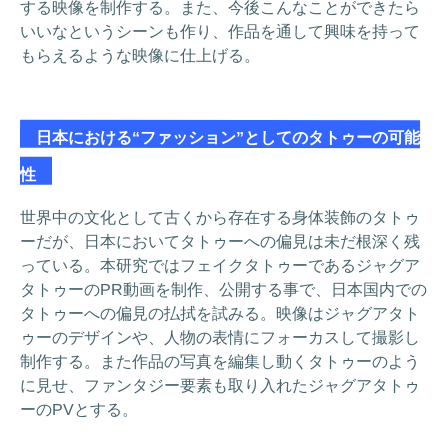
する映像を制作する。また、今後こんなことができたら
いいなというシーンも作り、作品を通して興味を持って
もらえるような映像に仕上げる。
日本における“ファッション”としてのタトゥーの可能
性
世界中の文化として古くから存在する身体装飾のタトゥ
ーだが、日本においてタトゥーへの偏見は未だ根深く残
っている。本研究ではフェイクタトゥーであるジャグア
タトゥーのPR動画を制作、公開する事で、日本国内での
タトゥーへの偏見の払拭を試みる。映像はジャグアタト
ゥーのデザインや、人物の表情にフォーカスして撮影し
制作する。また作品の写真を編集し動くタトゥーのよう
に見せ、ファンタジー要素も取り入れたジャグアタトゥ
ーのPVとする。