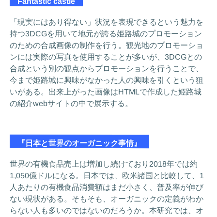
Fantastic castle
「現実にはあり得ない」状況を表現できるという魅力を
持つ3DCGを用いて地元が誇る姫路城のプロモーション
のための合成画像の制作を行う。観光地のプロモーショ
ンには実際の写真を使用することが多いが、3DCGとの
合成という別の観点からプロモーションを行うことで、
今まで姫路城に興味がなかった人の興味を引くという狙
いがある。出来上がった画像はHTMLで作成した姫路城
の紹介webサイトの中で展示する。
『日本と世界のオーガニック事情』
世界の有機食品売上は増加し続けており2018年では約
1,050億ドルになる。日本では、欧米諸国と比較して、1
人あたりの有機食品消費額はまだ小さく、普及率が伸び
ない現状がある。そもそも、オーガニックの定義がわか
らない人も多いのではないのだろうか。本研究では、オ