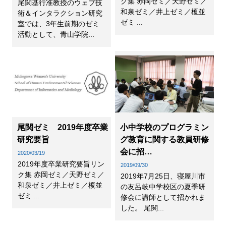
ク集 赤岡ゼミ／天野ゼミ／
尾関基行准教授のウェブ技
和泉ゼミ／井上ゼミ／榎並
術＆インタラクション研究
ゼミ ...
室では、3年生前期のゼミ
活動として、青山学院...
尾関ゼミ 2019年度卒業
小中学校のプログラミン
研究要旨
グ教育に関する教員研修
会に招…
2020/03/19
2019年度卒業研究要旨リン
2019/09/30
ク集 赤岡ゼミ／天野ゼミ／
2019年7月25日、寝屋川市
和泉ゼミ／井上ゼミ／榎並
の友呂岐中学校区の夏季研
ゼミ ...
修会に講師として招かれま
した。 尾関...